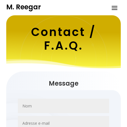
M. Reegar
Contact /
F.A.Q.
Message